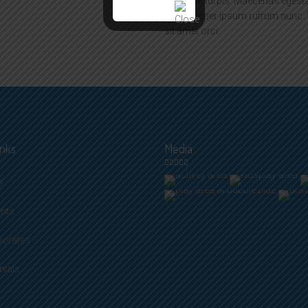
Praesent turpis. Maecenas egestas
ullamcorper ipsum rutrum nunc.
sit amet orci.
inks
Media
s
ents
porates
nials