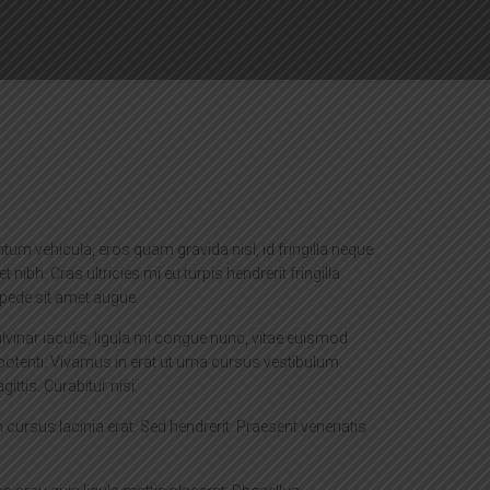
um vehicula, eros quam gravida nisl, id fringilla neque
t nibh. Cras ultricies mi eu turpis hendrerit fringilla.
a pede sit amet augue.
lvinar iaculis, ligula mi congue nunc, vitae euismod
potenti. Vivamus in erat ut urna cursus vestibulum.
ittis. Curabitur nisi.
 cursus lacinia erat. Sed hendrerit. Praesent venenatis