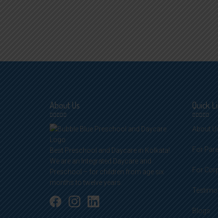
About Us
Quick L
About U
For Par
Best Preschool and Daycare in Kolkata!
We are an Integrated Daycare and
For Cor
Preschool – for children from age six
months to twelve years.
Testimo
Blogs