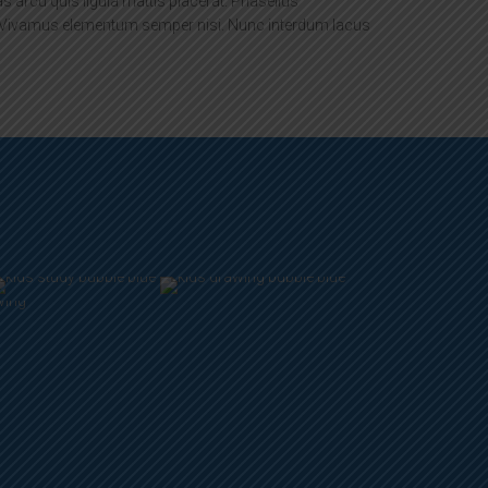
 arcu quis ligula mattis placerat. Phasellus
 Vivamus elementum semper nisi. Nunc interdum lacus