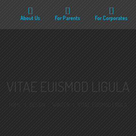
About Us
For Parents
For Corporates
VITAE EUISMOD LIGULA
HOME
|
DESIGN
,
WINTER
|
VITAE EUISMOD LIGULA