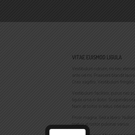
VITAE EUISMOD LIGULA
Vestibulum rutrum, mi nec element
ante vel mi. Praesent blandit laoree
Cras sagittis. Vestibulum fringill
Vestibulum facilisis, purus nec pu
ligula urna in dolor. Suspendisse 
Nam at tortor in tellus interdum sag
Proin magna. Sed a libero. Nullam
metus at tortor pulvinar varius.